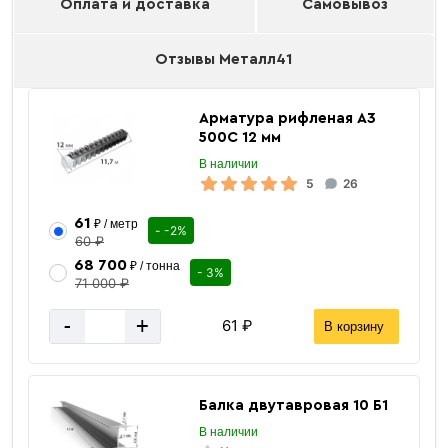
Оплата и доставка
Самовывоз
Отзывы Металл41
Арматура рифленая А3
500С 12 мм
В наличии
5
26
61
₽ / метр
- -2%
60 ₽
68 700
₽ / тонна
- 3%
71 000 ₽
-
+
61 ₽
В корзину
Балка двутавровая 10 Б1
В наличии