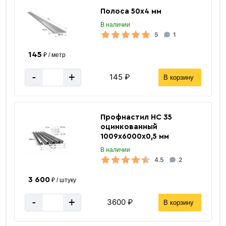
Полоса 50х4 мм
Россия
Страна производства
В наличии
Отводы
Тип фитинга
5
1
Под приварку
Присоединение
145
₽ / метр
за 1 штуку
Цена указана
-
+
145 ₽
В корзину
Профнастил НС 35
оцинкованный
1009х6000х0,5 мм
В наличии
4.5
2
3 600
₽ / штуку
-
+
3600 ₽
В корзину