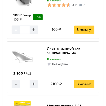
В наличии
4.7
3
100
₽ / метр
- 5%
105 ₽
-
+
100 ₽
Отводы оцинкованные
В корзину
Лист стальной г/к
1500х6000х4 мм
В наличии
Нет оценок
2 100
₽ / м2
«В корзину»
-
+
2100 ₽
В корзину
«Быстрый заказ»
Магнит уголок F 25