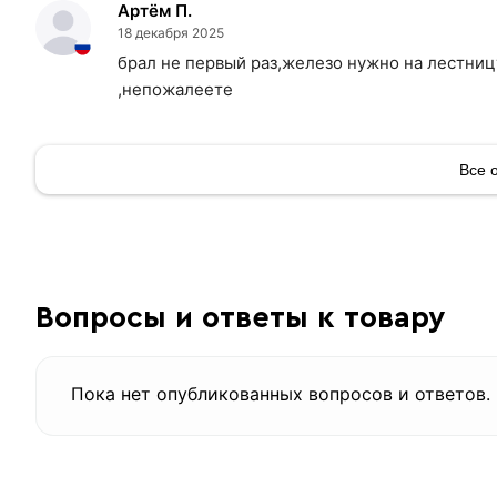
Артём П.
18 декабря 2025
брал не первый раз,железо нужно на лестниц
,непожалеете
Размер мм.
Толщина
Все 
Тип покрытия
Раздел
Покрытие
Вытяжка с 
Тип производства
Вопросы и ответы к товару
Страна производства
Длина
Материал
Пока нет опубликованных вопросов и ответов.
ТУ 0971-001-44028369-2006, ТУ 36.
ГОСТ
Марка стали
Ширина