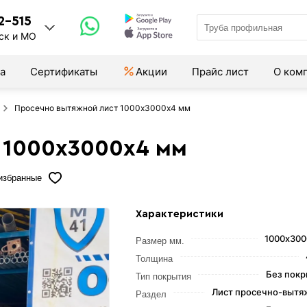
2-515
ск и МО
а
Сертификаты
Акции
Прайс лист
О ком
Просечно вытяжной лист 1000х3000х4 мм
 1000х3000х4 мм
избранные
Характеристики
1000х300
Размер мм.
Толщина
Без покр
Тип покрытия
Лист просечно-вытя
Раздел