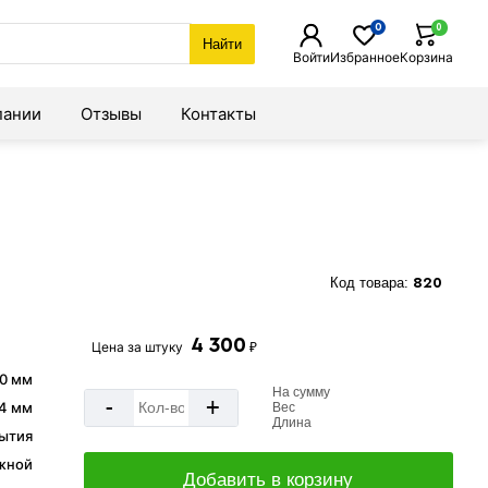
0
0
Найти
Войти
Избранное
Корзина
пании
Отзывы
Контакты
Код товара:
820
4 300
Цена за
штуку
₽
0 мм
На сумму
-
+
4 мм
Вес
Длина
ытия
жной
Добавить в корзину