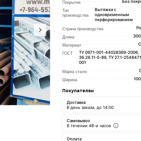
Без покр
Покрытие
Вытяжка с
Тип
одновременным
производства
перфорированием
Ро
Страна производства
300
Длина
С
Материал
ТУ 0971-001-44028369-2006, 
ГОСТ
36.26.11-5-89, ТУ 27.1-254847
001
Марка стали
100
Ширина
Покупателям
Доставка
В день заказа, до 14:00
Самовывоз
В течении 48-и часов
Оплата