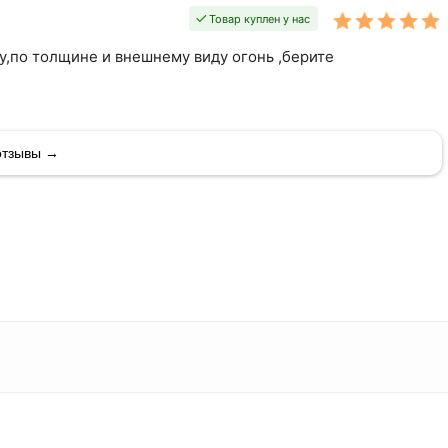
Товар куплен у нас
у,по толщине и внешнему виду огонь ,берите
1000х3000 мм
4 мм
отзывы →
Без покрытия
Лист просечно-вытяжной
Без покрытия
одновременным перфорированием
Россия
3000 мм
Сталь
26.11-5-89, ТУ 27.1-25484714-001
Ст1-3
1000 мм