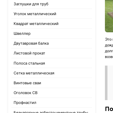
Заглушки для труб
Уголок металлический
Квадрат металлический
Швеллер
Это 
Двутавровая балка
дожд
долг
Листовой прокат
возв
Полоса стальная
Сетка металлическая
Винтовые сваи
Оголовок СВ
Профнастил
По
Безнапорные асбестоцементные трубы