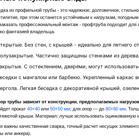
дка из профильной трубы - это надежное, долговечное, стильно
тилетия, при этом останется устойчивым к нагрузкам, погодны
заказать профессиональный монтаж - профтруба подходит для
ко фантазией владельца.
ткрытые. Без стен, с крышей - идеально для летнего о
олузакрытые. Частично защищены стенками из дерева,
акрытые. С остеклением, дверями, могут использовать
еседки с мангалом или барбекю. Укрепленный каркас 
ергола. Легкая беседка с декоративной крышей, озеле
ор трубы зависит от конструкции, предполагаемых нагрузок
йдет прокат
40×40
или
50×50 мм
; для опор — до
80×80 мм
. Тол
тяжелой крыши. Материал: лучше использовать оцинкованную и
е важны качественная сварка, точный расчет несущих элемент
ы или анкера).