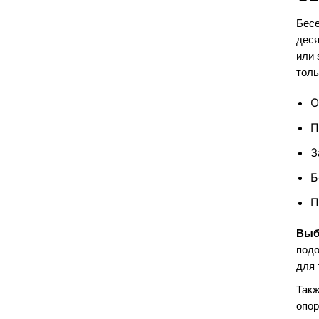
Бесе
деся
или 
толь
О
П
З
Б
П
Выб
подо
для 
Такж
опор