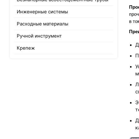
Про
Инженерные системы
проч
в то
Расходные материалы
Пре
Ручной инструмент
Д
Крепеж
П
У
м
Л
с
Э
т
Д
к