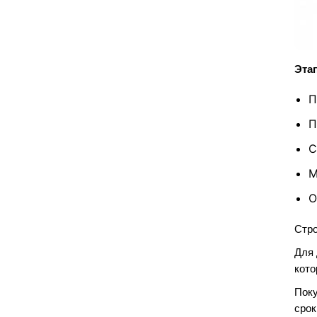
Эта
П
П
С
М
О
Стро
Для 
кото
Поку
срок