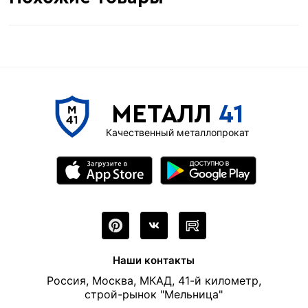
С8
Тип профнастиля
269 м
Метров в 1 тонне
≈ 108 шт
Количество штук в 1 тонне
9.3 кг
Вес одной штуки (2.5 м)
за 1 штуку
Цена указана
МЕТАЛЛ
41
Качественный металлопрокат
Наши контакты
Россия, Москва, МКАД, 41-й километр,
строй-рынок "Мельница"