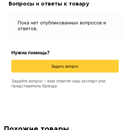
Вопросы и ответы к товару
Пока нет опубликованных вопросов и
ответов.
Нужна помощь?
Задать вопрос
2,5 м
Длина
Задайте вопрос – вам ответит наш эксперт или
0,35 мм
толщина
представитель бренда
2500х1200 мм
Размер
2.5 метра
Высота
1150 мм
Рабочая ширина
Оцинкованный
Тип
8 мм
Высота волны
Похожие товары