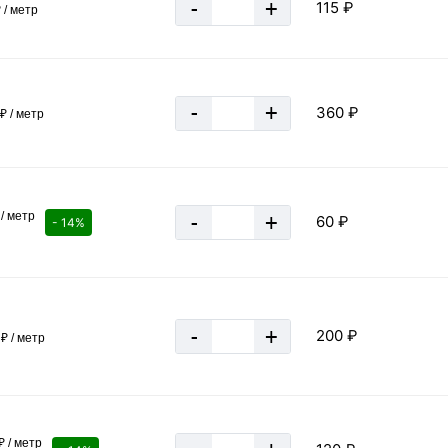
-
+
115 ₽
 / метр
1,5х40 м
1,5 мм
-
+
360 ₽
₽ / метр
50х50 мм
Россия
ГОСТ 5336-80
/ метр
-
+
60 ₽
Рулон
- 14%
Ст0,8пс, Ст1пс, Ст2пс, Ст3пс
Серебристый
Горячекатаный (г/к)
-
+
200 ₽
₽ / метр
Сталь оцинкованная
1212 м
≈ 30 шт
33 кг
₽ / метр