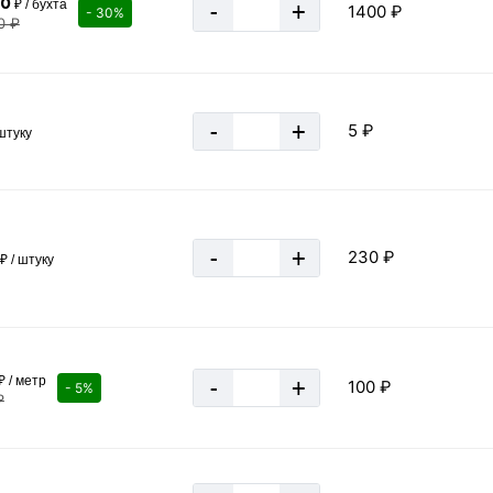
00
₽ / бухта
-
+
1400 ₽
- 30%
0 ₽
-
+
5 ₽
 штуку
-
+
230 ₽
₽ / штуку
«В корзину»
₽ / метр
-
+
100 ₽
- 5%
₽