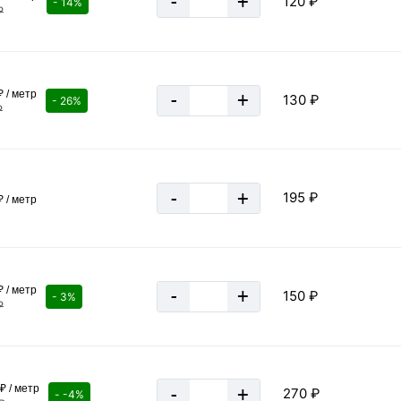
-
+
120 ₽
- 14%
₽
 / метр
-
+
130 ₽
- 26%
₽
-
+
195 ₽
 / метр
 / метр
-
+
150 ₽
- 3%
₽
₽ / метр
-
+
270 ₽
- -4%