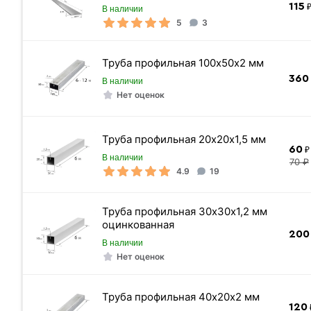
115
₽
В наличии
5
3
Высота / Длина
Труба профильная 100х50х2 мм
Толщина
360
В наличии
Размер ячеек
Нет оценок
Страна производства
Стандарт
Труба профильная 20х20х1,5 мм
60
₽ 
Упаковка
В наличии
70 ₽
4.9
19
Марка стали
Цвет
Труба профильная 30х30х1,2 мм
Прокат
оцинкованная
200
Материал
В наличии
Нет оценок
Метров в 1 тонне
Количество штук в 1 тонне
Труба профильная 40х20х2 мм
Вес одной штуки (40 м)
120