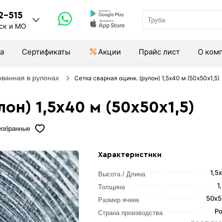
2-515
ск и МО
а
Сертификаты
Акции
Прайс лист
О ком
ованная в рулонах
Сетка сварная оцинк. (рулон) 1,5х40 м (50х50х1,5)
он) 1,5х40 м (50х50х1,5)
избранные
Характеристики
1,5
Высота / Длина
1
Толщина
50х5
Размер ячеек
Ро
Страна производства