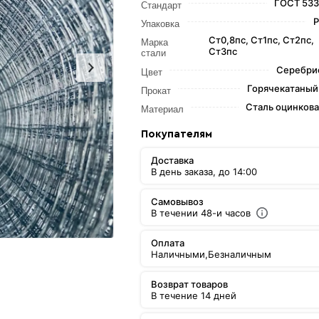
ГОСТ 533
Стандарт
Р
Упаковка
Ст0,8пс, Ст1пс, Ст2пс,
Марка
Ст3пс
стали
Серебри
Цвет
Горячекатаный 
Прокат
Сталь оцинков
Материал
Покупателям
Доставка
В день заказа, до 14:00
Самовывоз
В течении 48-и часов
Оплата
Наличными,
Безналичным
Возврат товаров
В течение 14 дней