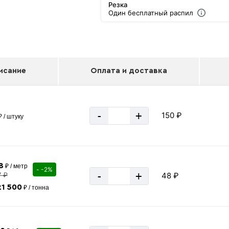
Резка
Один бесплатный распил
исание
Оплата и доставка
-
+
150 ₽
 / штуку
8
₽ / метр
- -2%
-
+
7 ₽
48 ₽
21 500
₽ / тонна