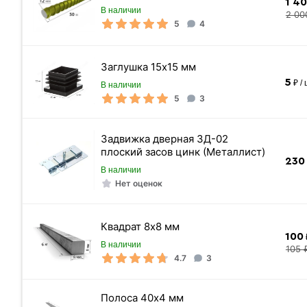
1 4
В наличии
2 00
5
4
Заглушка 15х15 мм
5
₽ /
В наличии
5
3
Сетка сварная оцинкованная в рулонах
Задвижка дверная ЗД-02
плоский засов цинк (Металлист)
230
В наличии
Нет оценок
«Быстрый заказ»
Квадрат 8х8 мм
100
В наличии
105 
4.7
3
Полоса 40х4 мм