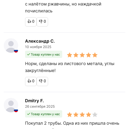
с налëтом ржавчины, но наждачкой
почислилась
👍
0
👎
0
Александр С.
10 ноября 2025
Товар куплен у нас
Норм, сделаны из листового метала, углы
закруглённые!
👍
0
👎
0
Dmitry F.
26 сентября 2025
Товар куплен у нас
Покупал 2 трубы. Одна из них пришла очень