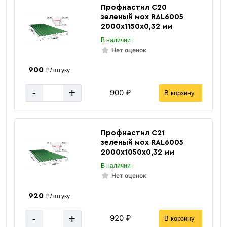
Метров в 1 тонне
120 м
Профнастил С20
зеленый мох RAL6005
Количество штук в 1 тонне
≈ 20 шт
2000х1150х0,32 мм
В наличии
Вес одной штуки (6 м) кг
49.98 кг
Нет оценок
Вес 6 метр, тн
0.05 тн
900
₽ / штуку
-
+
900 ₽
В корзину
Профнастил С21
зеленый мох RAL6005
2000х1050х0,32 мм
В наличии
Нет оценок
920
₽ / штуку
-
+
920 ₽
В корзину