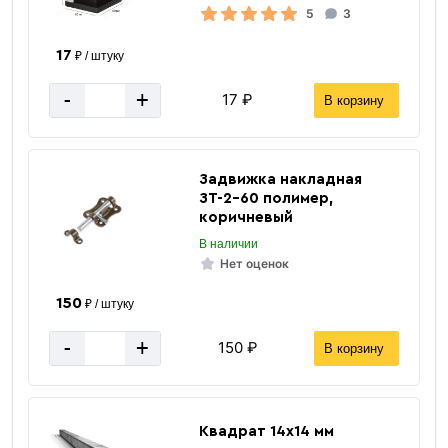
5
3
17
₽ / штуку
-
+
17 ₽
В корзину
Задвижка накладная
ЗТ-2-60 полимер,
коричневый
В наличии
Квадратная
Нет оценок
труба
150
₽ / штуку
-
+
150 ₽
В корзину
Квадрат 14х14 мм