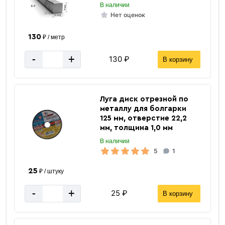
В наличии
«В корзину»
Нет оценок
«Быстрый заказ»
130
₽ / метр
-
+
130 ₽
В корзину
Луга диск отрезной по
металлу для болгарки
125 мм, отверстие 22,2
мм, толщина 1,0 мм
В наличии
5
1
25
₽ / штуку
-
+
6 м
25 ₽
Длина трубы
В корзину
8.33
Масса 1 п/м кг.
Квадратная
Форма профиля