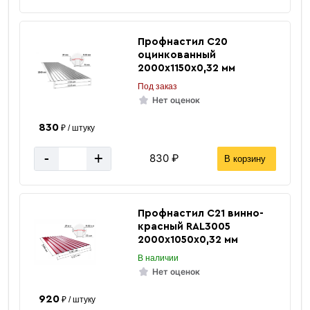
60х60х4 мм
Размер
2пс
Марка
Профнастил C20
за 1 метр
Цена указана
оцинкованный
2000х1150х0,32 мм
Под заказ
Нет оценок
Вес 1 метра
6.82 кг
830
₽ / штуку
Вес погонного метра, тн
0.00682 тн
-
+
830 ₽
В корзину
Метров в 1 тонне
147 м
Количество штук в 1 тонне
≈ 25 шт
Профнастил С21 винно-
красный RAL3005
Вес одной штуки (6 м) кг
40.92 кг
2000х1050х0,32 мм
Вес 6 метр, тн
0.0409 тн
В наличии
Нет оценок
920
₽ / штуку