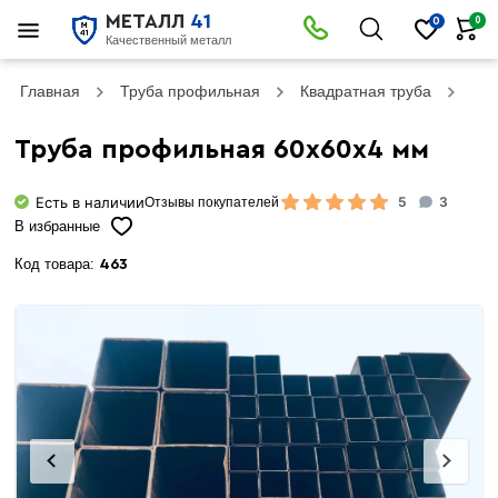
МЕТАЛЛ
41
0
0
Качественный металл
Главная
Труба профильная
Квадратная труба
Тру
Труба профильная 60х60х4 мм
Есть в наличии
5
3
Отзывы покупателей
В избранные
Код товара:
463