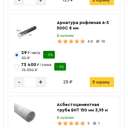
-
+
В корзину
Арматура рифленая А-3
Внутренние.
500С 8 мм
В наличии
4.9
16
29
₽ / метр
- 3%
30 ₽
73 400
₽ / тонна
- 3%
75 950 ₽
-
+
29 ₽
В корзину
Наружные.
Асбестоцементная
труба БНТ 150 мм 3,95 м
В наличии
5
1