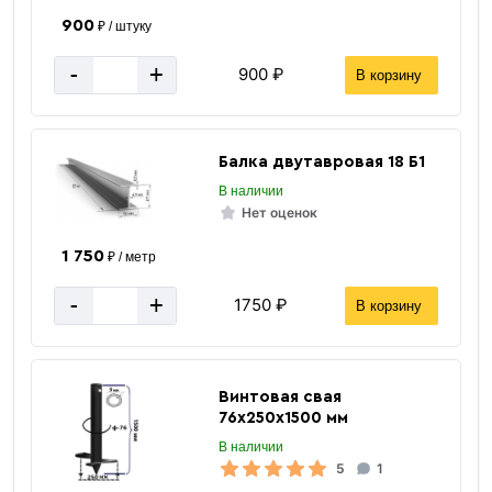
900
₽ / штуку
Квадратные заглушки
-
+
900 ₽
В корзину
Балка двутавровая 18 Б1
В наличии
Нет оценок
1 750
₽ / метр
«В корзину»
«Быстрый заказ»
-
+
1750 ₽
В корзину
Винтовая свая
76х250х1500 мм
В наличии
5
1