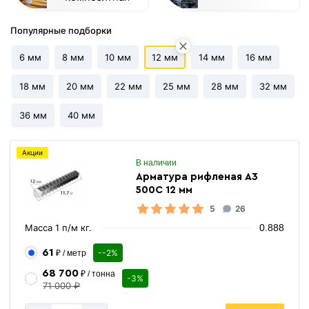
Популярные подборки
6 мм
8 мм
10 мм
12 мм
14 мм
16 мм
18 мм
20 мм
22 мм
25 мм
28 мм
32 мм
36 мм
40 мм
Акции
В наличии
Арматура рифленая А3
500С 12 мм
5
26
Масса 1 п/м кг.
0.888
61
--2%
₽ / метр
68 700
₽ / тонна
-3%
71 000 ₽