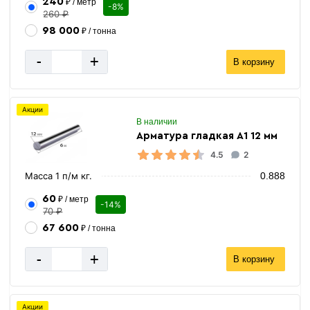
240
₽ / метр
-8%
260 ₽
98 000
₽ / тонна
-
+
В корзину
Акции
В наличии
Арматура гладкая А1 12 мм
4.5
2
Масса 1 п/м кг.
0.888
60
₽ / метр
-14%
70 ₽
67 600
₽ / тонна
-
+
В корзину
Акции