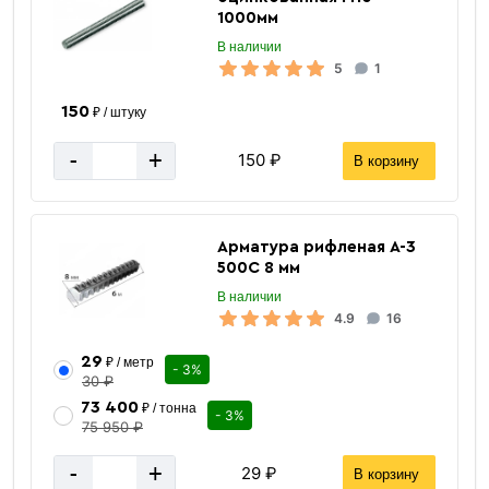
1000мм
В наличии
5
1
150
₽ / штуку
-
+
150 ₽
В корзину
«В корзину»
«Быстрый заказ»
Арматура рифленая А-3
500С 8 мм
В наличии
4.9
16
29
₽ / метр
- 3%
30 ₽
73 400
₽ / тонна
- 3%
75 950 ₽
-
+
29 ₽
В корзину