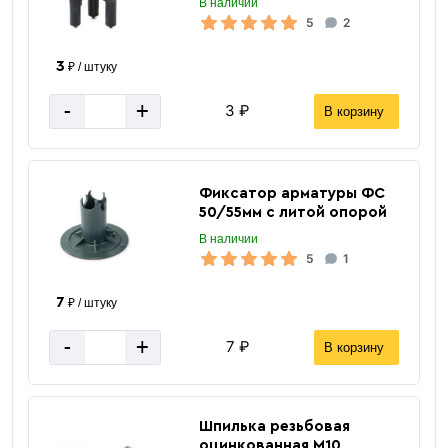
В наличии
5
2
3
₽ / штуку
-
+
3 ₽
В корзину
Фиксатор арматуры ФС
50/55мм с литой опорой
В наличии
5
1
7
₽ / штуку
-
+
7 ₽
В корзину
Гладкая арматура
Шпилька резьбовая
оцинкованная М10