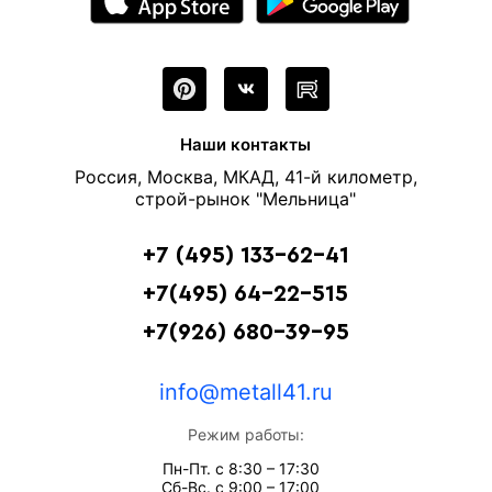
40 мм
Диаметр
горячекатаная
Тип производства
Ст. 3
Сталь
ГОСТ 5781-82.
ГОСТ
Наши контакты
Серый
Цвет
Россия, Москва, МКАД, 41-й километр,
за 1 метр
Цена указана
строй-рынок "Мельница"
за 1 тонна
Цена указана
+7 (495) 133-62-41
+7(495) 64-22-515
+7(926) 680-39-95
Вес 1 метра
9.86 кг
Вес погонного метра, тн
0.00986 тн
info@metall41.ru
Метров в 1 тонне
101 м
Режим работы:
Количество штук в 1 тонне
≈ 17 шт
Пн-Пт. с 8:30 – 17:30
Сб-Вс. с 9:00 – 17:00