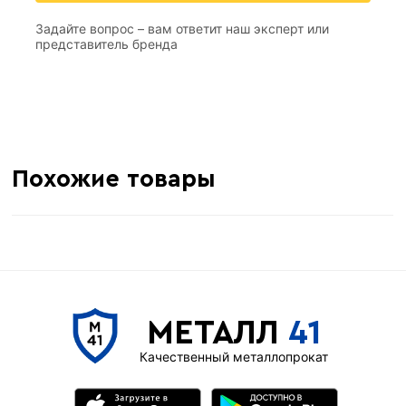
Задайте вопрос – вам ответит наш эксперт или
представитель бренда
Похожие товары
9.86
Масса 1 п/м кг.
6 м
Длинна хлыста
Гладкая
Поверхность арматуры
МЕТАЛЛ
41
Россия
Страна производства
Качественный металлопрокат
А240С/S240
Класс прочности
А1
Класс арматуры