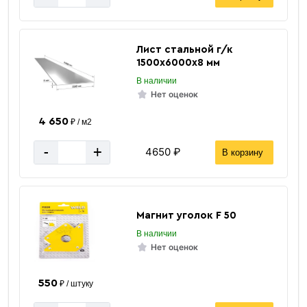
12 м
Длина балки
25.7
Масса 1 п/м кг.
Лист стальной г/к
5 мм
Толщина стенки
1500х6000х8 мм
8 мм
Толщина полки
В наличии
124 мм
Ширина полки
Нет оценок
Россия
Страна производства
4 650
₽ / м2
25 Б1
Размер / Тип
-
+
4650 ₽
В корзину
Горячекатаный
Тип производства
ГОСТ 26020-83
ГОСТ
Ст3пс/сп
Марка стали
Магнит уголок F 50
248 мм
Высота двутавра
В наличии
Серый
Цвет
Нет оценок
за 1 метр
Цена указана
550
₽ / штуку