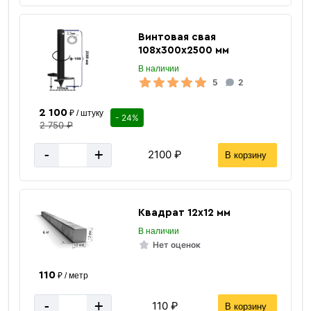
Винтовая свая
108х300х2500 мм
«В корзину»
В наличии
«Быстрый заказ»
5
2
2 100
₽ / штуку
- 24%
2 750 ₽
-
+
2100 ₽
В корзину
Квадрат 12х12 мм
В наличии
Нет оценок
110
₽ / метр
-
+
110 ₽
В корзину