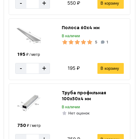
-
+
550 ₽
В корзину
Вес 1 метра
25.7 кг
Вес погонного метра, тн
0.0257 тн
Полоса 60х4 мм
Метров в 1 тонне
39 м
В наличии
5
1
Количество штук в 1 тонне
≈ 3 шт
195
₽ / метр
Вес одной штуки (12 м) кг
308.4 кг
-
+
195 ₽
В корзину
Вес 12 метр, тн
0.3084 тн
Труба профильная
100х50х4 мм
В наличии
Нет оценок
750
₽ / метр