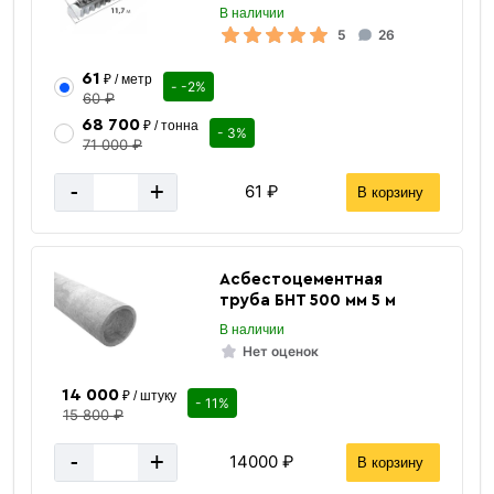
В наличии
5
26
61
₽ / метр
- -2%
60 ₽
68 700
₽ / тонна
- 3%
71 000 ₽
-
+
61 ₽
В корзину
Асбестоцементная
труба БНТ 500 мм 5 м
В наличии
Нет оценок
Двутавровая
балка
14 000
₽ / штуку
- 11%
15 800 ₽
-
+
14000 ₽
В корзину