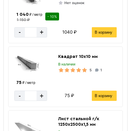
Нет оценок
1 040
,
₽ / метр
- 10%
1 150 ₽
-
+
1040 ₽
В корзину
Квадрат 10х10 мм
В наличии
5
1
75
₽ / метр
-
+
75 ₽
В корзину
Лист стальной г/к
Сгоны, резьбы
1250х2500х1,5 мм