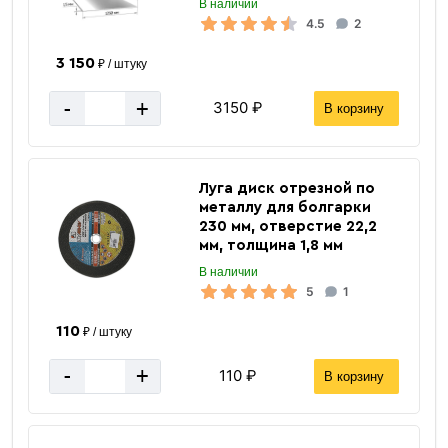
В наличии
4.5
2
3 150
₽ / штуку
-
+
3150 ₽
В корзину
«В корзину»
Луга диск отрезной по
«Быстрый заказ»
металлу для болгарки
230 мм, отверстие 22,2
мм, толщина 1,8 мм
В наличии
5
1
110
₽ / штуку
-
+
110 ₽
В корзину