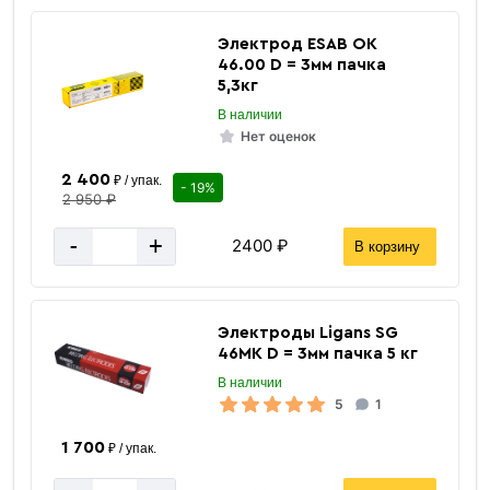
Электрод ESAB ОК
46.00 D = 3мм пачка
5,3кг
В наличии
Нет оценок
2 400
₽ / упак.
- 19%
2 950 ₽
-
+
2400 ₽
В корзину
Электроды Ligans SG
46MK D = 3мм пачка 5 кг
В наличии
5
1
1 700
₽ / упак.