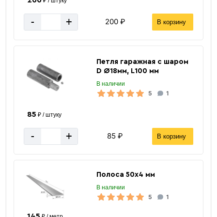
₽ / штуку
-
+
200 ₽
В корзину
Петля гаражная с шаром
D Ø18мм, L100 мм
В наличии
5
1
85
₽ / штуку
-
+
85 ₽
В корзину
Полоса 50х4 мм
В наличии
5
1
Сгоны, резьбы
145
₽ / метр