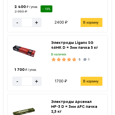
2 400
₽ / упак.
- 19%
2 950 ₽
-
+
2400 ₽
В корзину
Электроды Ligans SG
46MK D = 3мм пачка 5 кг
В наличии
5
1
1 700
₽ / упак.
-
+
1700 ₽
В корзину
Электроды Арсенал
МР-3 D = 3мм АРС пачка
2,5 кг