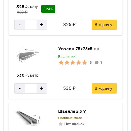
325
₽ / метр
- 24%
430 ₽
-
+
325 ₽
В корзину
Уголок 75х75х5 мм
В наличии
5
1
530
₽ / метр
-
+
530 ₽
В корзину
Швеллер 5 У
Наличие мало
Нет оценок