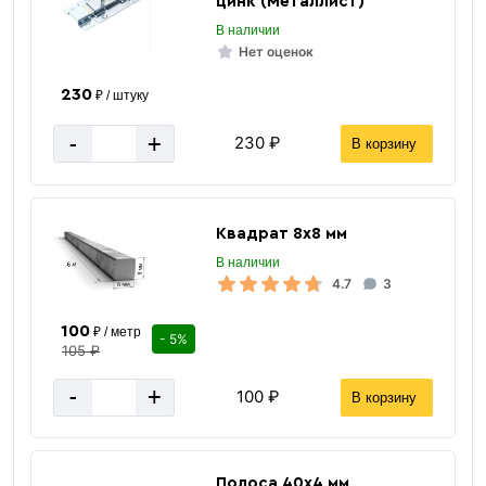
цинк (Металлист)
В наличии
Нет оценок
Сетка сварная оцинкованная в рулонах
230
₽ / штуку
-
+
230 ₽
В корзину
Квадрат 8х8 мм
В наличии
4.7
3
«В корзину»
«Быстрый заказ»
100
₽ / метр
- 5%
105 ₽
-
+
100 ₽
В корзину
Полоса 40х4 мм