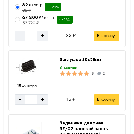
82
₽ / метр
- -26%
65 ₽
67 800
₽ / тонна
- -26%
53 720 ₽
-
+
82 ₽
В корзину
Заглушка 50х25мм
В наличии
5
2
15
₽ / штуку
-
+
15 ₽
В корзину
Задвижка дверная
ЗД-02 плоский засов