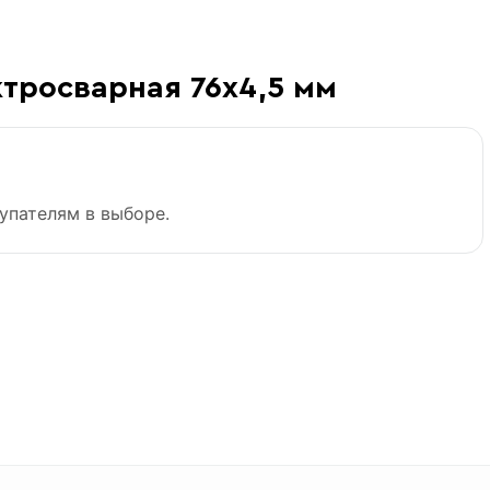
ктросварная 76х4,5 мм
«В корзину»
упателям в выборе.
2 1/2
7.953