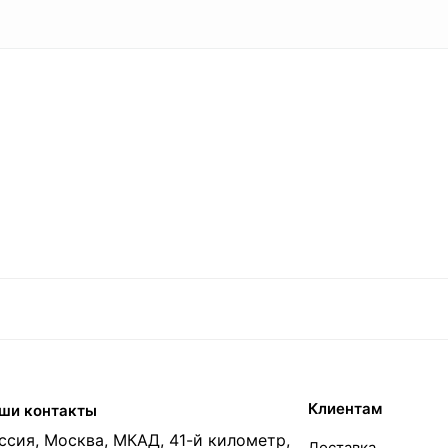
6 м / 12 м
за 1 метр
7.953 кг
0.007953 тн
126 м
≈ 11 шт
95.44 кг
0.0954 тн
Клиентам
ши контакты
ссия, Москва, МКАД, 41-й километр,
Доставка