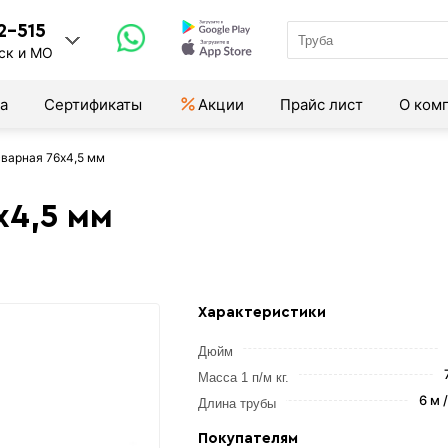
2-515
ск и МО
а
Сертификаты
Акции
Прайс лист
О ком
сварная 76х4,5 мм
х4,5 мм
Характеристики
Дюйм
Масса 1 п/м кг.
6 м 
Длина трубы
Покупателям