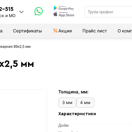
2-515
ск и МО
а
Сертификаты
Акции
Прайс лист
О ком
варная 89х2,5 мм
х2,5 мм
Толщина, мм:
3 мм
4 мм
Характеристики
Дюйм