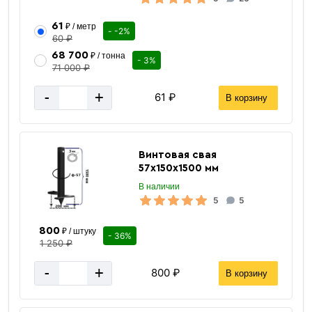
61
₽ / метр
- -2%
60 ₽
68 700
₽ / тонна
- 3%
71 000 ₽
-
+
61 ₽
В корзину
Винтовая свая
57х150х1500 мм
В наличии
5
5
Прямоугольные заглушки
800
₽ / штуку
- 36%
1 250 ₽
-
+
800 ₽
В корзину