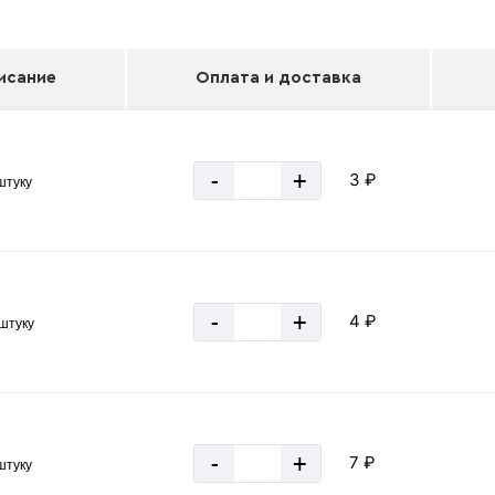
исание
Оплата и доставка
-
+
3 ₽
 штуку
-
+
4 ₽
 штуку
-
+
7 ₽
 штуку