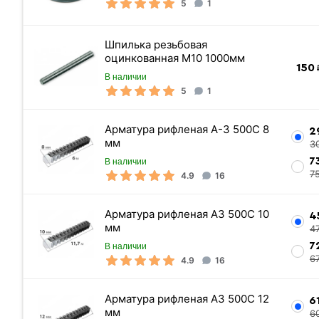
5
1
«Быстрый заказ»
Шпилька резьбовая
оцинкованная М10 1000мм
150
₽
В наличии
5
1
Арматура рифленая А-3 500С 8
2
мм
3
7
В наличии
7
4.9
16
Цвет
Арматура рифленая А3 500С 10
4
Материал
мм
4
7
В наличии
Внешний диаметр
6
4.9
16
Толщина стенки
Внутренний диаметр
Арматура рифленая А3 500С 12
6
мм
Страна-производитель
6