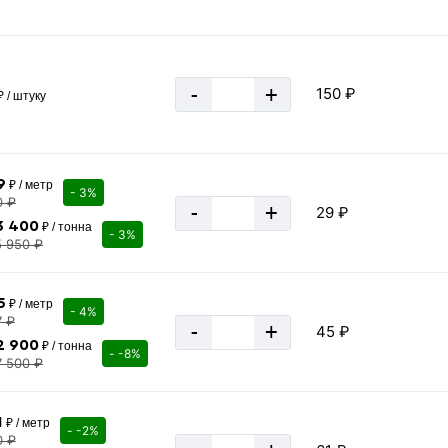
«В корзину»
-
+
150 ₽
 / штуку
9
₽ / метр
- 3%
0 ₽
-
+
29 ₽
3 400
₽ / тонна
- 3%
5 950 ₽
серый
5
₽ / метр
- 4%
ПВХ
7 ₽
-
+
45 ₽
2 900
25 мм
₽ / тонна
- -8%
7 500 ₽
1.5 мм
22 мм
1
₽ / метр
- -2%
Россия
0 ₽