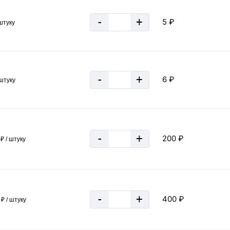
-
+
5 ₽
 штуку
-
+
6 ₽
 штуку
-
+
200 ₽
₽ / штуку
-
+
400 ₽
₽ / штуку