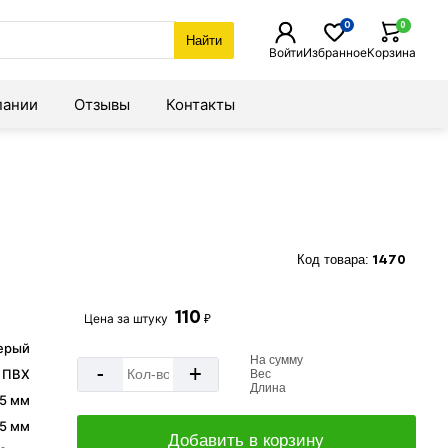
0
0
Найти
Войти
Избранное
Корзина
пании
Отзывы
Контакты
Код товара:
1470
110
Цена за
штуку
₽
ерый
На сумму
-
+
ПВХ
Вес
Длина
5 мм
.5 мм
Добавить в корзину