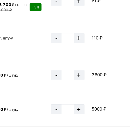
-
+
61 ₽
8 700
₽ / тонна
3 м
- 3%
1 000 ₽
для крепления опалубки
за 1 штуку
-
+
110 ₽
 / штуку
-
+
3600 ₽
00
₽ / штуку
-
+
5000 ₽
00
₽ / штуку