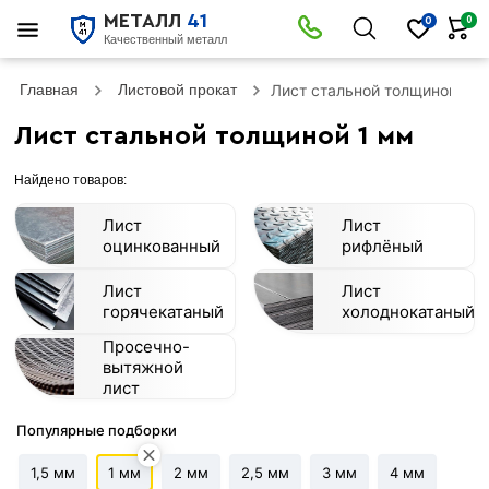
МЕТАЛЛ
41
0
0
Качественный металл
Главная
Листовой прокат
Лист стальной толщиной 1 
Лист стальной толщиной 1 мм
Найдено товаров:
Лист
Лист
оцинкованный
рифлёный
Лист
Лист
горячекатаный
холоднокатаный
Просечно-
вытяжной
лист
Популярные подборки
1,5 мм
1 мм
2 мм
2,5 мм
3 мм
4 мм