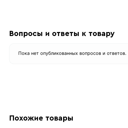
Вопросы и ответы к товару
Размер мм.
Толщина
Пока нет опубликованных вопросов и ответов.
Метров в 1 тонне
Количество штук в 1 тонне
Вес одной штуки (2.5 м)
Цена указана
Похожие товары