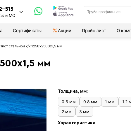
2-515
ск и МО
а
Сертификаты
Акции
Прайс лист
О ком
Лист стальной х/к 1250х2500х1,5 мм
500х1,5 мм
Толщина, мм:
0.5 мм
0.8 мм
1 мм
1.2 
2 мм
3 мм
Характеристики