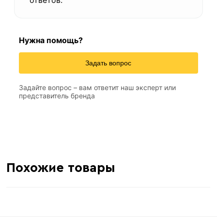
ответов.
Нужна помощь?
2 м
Длина
0,3 мм
толщина
Задать вопрос
313 м
Метров в 1 тонне
Задайте вопрос – вам ответит наш эксперт или
≈ 156 шт
Количество штук в 1 тонне
представитель бренда
6.4 кг
Вес одной штуки (2 м)
Похожие товары