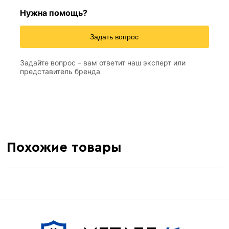
Нужна помощь?
Задать вопрос
2,5 м
Длина
Задайте вопрос – вам ответит наш эксперт или
0,5 мм
толщина
представитель бренда
192 м
Метров в 1 тонне
≈ 77 шт
Количество штук в 1 тонне
13 кг
Вес одной штуки (2.5 м)
Похожие товары