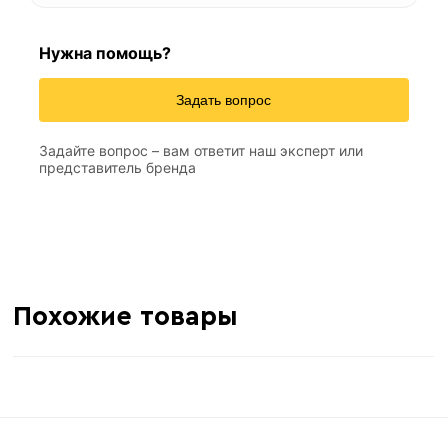
Нужна помощь?
2 м
Длина
Задать вопрос
0,4 мм
толщина
Задайте вопрос – вам ответит наш эксперт или
237 м
Метров в 1 тонне
представитель бренда
≈ 118 шт
Количество штук в 1 тонне
8.44 кг
Вес одной штуки (2 м)
Похожие товары