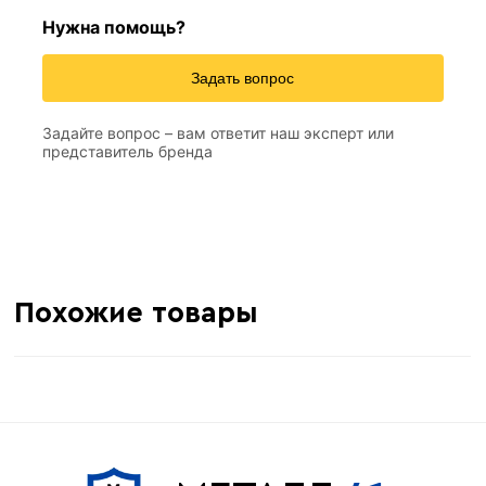
Нужна помощь?
2 м
Длина
Задать вопрос
0,3 мм
толщина
Задайте вопрос – вам ответит наш эксперт или
313 м
Метров в 1 тонне
представитель бренда
≈ 156 шт
Количество штук в 1 тонне
6.4 кг
Вес одной штуки (2 м)
Похожие товары