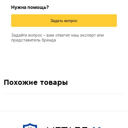
Нужна помощь?
2 м
Длина
Задать вопрос
0,4 мм
толщина
Задайте вопрос – вам ответит наш эксперт или
237 м
Метров в 1 тонне
представитель бренда
≈ 118 шт
Количество штук в 1 тонне
8.44 кг
Вес одной штуки (2 м)
Похожие товары