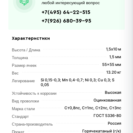
любой интересующий вопрос
+7(495) 64-22-515
+7(926) 680-39-95
Характеристики
1,5х10 м
Высота / Длина
1,5 мм
Толщина
55x55 мм
Размер ячеек
13.20 кг
Вес
Si 0,15-0,3; Мn 0,4-0,7; Ni 0,3; Сu 0,3; S
Легирование
0,05
Высокая
Устойчивость к коррозии
Оцинкованная
Вид проволоки
Ст0,8пс, Ст1пс, Ст2пс, Ст3пс
Марка стали
ГОСТ 5336-80
Стандарт
Россия
Страна-производитель
Горячекатаный (г/к)
Прокат