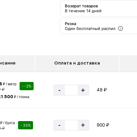
Возврат товаров
В течение 14 дней
Резка
Один бесплатный распил
исание
Оплата и доставка
8
₽ / метр
- -2%
-
+
7 ₽
48 ₽
21 500
₽ / тонна
₽ / бухта
-
+
900 ₽
- 33%
0 ₽