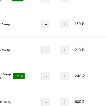
₽
1000 м
≈ 100 шт
10 кг
-
+
160 ₽
₽ / метр
за 1 штуку
-
+
210 ₽
₽ / метр
₽ / метр
-
+
240 ₽
- 20%
₽
-
+
600 ₽
₽ / метр