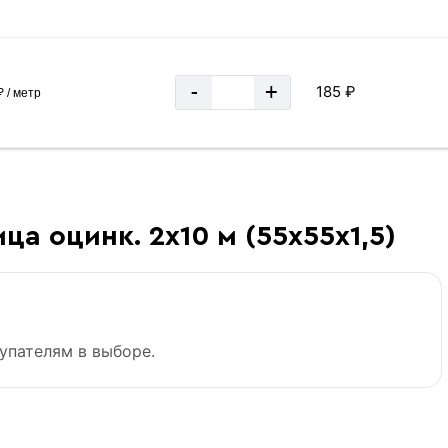
-
+
185 ₽
 / метр
ца оцинк. 2х10 м (55х55х1,5)
упателям в выборе.