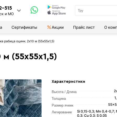
2-515
ск и МО
а
Сертификаты
Акции
Прайс лист
О ком
ка рабица оцинк. 2х10 м (55х55х1,5)
 м (55х55х1,5)
Характеристики
2
Высота / Длина
1
Толщина
55x5
Размер ячеек
Si 0,15-0,3; Мn 0,4-0,7; 
Легирование
0,3; Сu 0,3; S 0,05