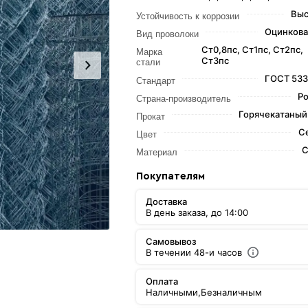
Выс
Устойчивость к коррозии
Оцинкова
Вид проволоки
Ст0,8пс, Ст1пс, Ст2пс,
Марка
Ст3пс
стали
ГОСТ 533
Стандарт
Ро
Страна-производитель
Горячекатаный 
Прокат
С
Цвет
С
Материал
Покупателям
Доставка
В день заказа, до 14:00
Самовывоз
В течении 48-и часов
Оплата
Наличными,
Безналичным