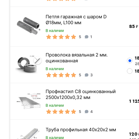
Петля гаражная с шаром D
Ø18мм, L100 мм
85
₽ 
Высота / Длина
В наличии
5
1
Толщина
Размер ячеек
Проволока вязальная 2 мм.
Si 0,15-0
Легирование
1
оцинкованная
2
Устойчивость к коррозии
В наличии
1
5
3
Вид проволоки
Марка стали
Профнастил С8 оцинкованный
Стандарт
2500х1200х0,32 мм
1 12
Страна-производитель
В наличии
5
4
Прокат
Цвет
Труба профильная 40х20х2 мм
120
Материал
В наличии