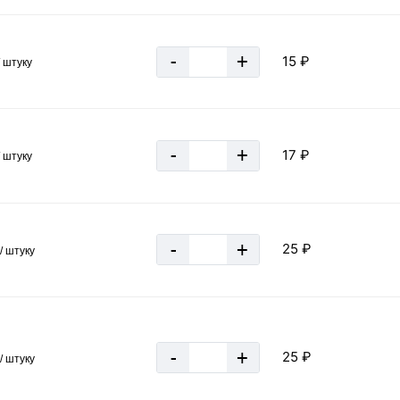
-
+
15 ₽
/ штуку
-
+
17 ₽
/ штуку
«В корзину»
-
+
25 ₽
/ штуку
-
+
25 ₽
/ штуку