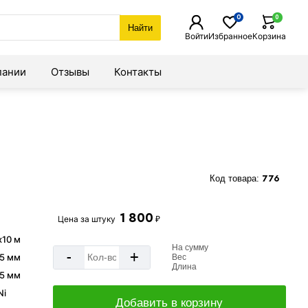
0
0
Найти
Войти
Избранное
Корзина
пании
Отзывы
Контакты
Код товара:
776
1 800
Цена за
штуку
₽
х10 м
На сумму
-
+
,5 мм
Вес
Длина
5 мм
Ni
Добавить в корзину