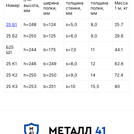
h —
ширина
толщина
толщина
Масса
Номер
высота,
полки,
стенки,
полки,
1 м, кг
мм
мм
мм
мм
25 Б1
h=248
b=124
s=5,0
8,0
25.7
25 Б2
h=250
b=125
s=6,0
9,0
29.6
Б25
h=244
b=175
s=7,0
11
44.1
Ш1
25 К1
h=246
b=249
s=8,0
12
62.6
25 К2
h=250
b=250
s=9,0
14
72.4
25 К3
h=253
b=251
s=10
15,5
80
МЕТАЛЛ
41