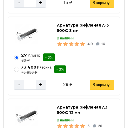
-
+
15 ₽
В корзину
«В корзину»
Арматура рифленая А-3
«Быстрый заказ»
500С 8 мм
В наличии
4.9
16
29
₽ / метр
- 3%
30 ₽
73 400
₽ / тонна
- 3%
75 950 ₽
-
+
29 ₽
В корзину
Арматура рифленая А3
500С 12 мм
В наличии
5
26