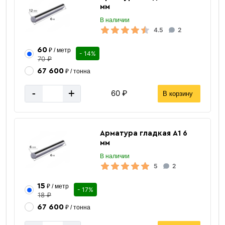
мм
В наличии
4.5
2
60
₽ / метр
- 14%
70 ₽
67 600
₽ / тонна
-
+
60 ₽
В корзину
Арматура гладкая А1 6
мм
Хомуты
В наличии
для арматуры
5
2
15
₽ / метр
- 17%
18 ₽
67 600
₽ / тонна