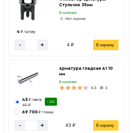
Стульчик 35мм
В наличии
Нет оценок
4
₽ / штуку
-
+
4 ₽
В корзину
Арматура гладкая А1 10
мм
В наличии
4.3
3
43
₽ / метр
- 4%
45 ₽
Хомуты
69 700
₽ / тонна
для арматуры
-
+
43 ₽
В корзину