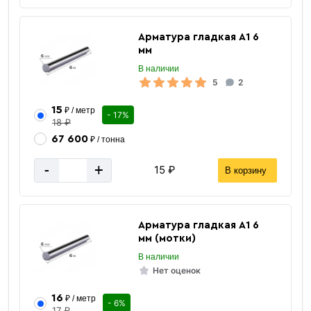
Арматура гладкая А1 6
мм
В наличии
5
2
«В корзину»
15
₽ / метр
- 17%
«Быстрый заказ»
18 ₽
67 600
₽ / тонна
-
+
15 ₽
В корзину
Арматура гладкая А1 6
мм (мотки)
В наличии
Нет оценок
16
₽ / метр
- 6%
17 ₽