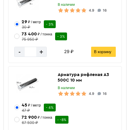
В наличии
0.222 кг
Вес одной штуки (0.25 м)
4.9
16
за 1 штуку
Цена указана
29
₽ / метр
- 3%
30 ₽
73 400
₽ / тонна
- 3%
75 950 ₽
-
+
29 ₽
В корзину
Арматура рифленая А3
500С 10 мм
В наличии
4.9
16
45
₽ / метр
- 4%
47 ₽
72 900
₽ / тонна
- -8%
67 500 ₽