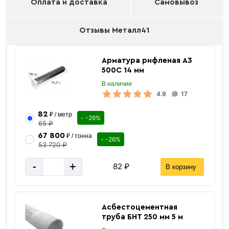
Оплата и доставка
Самовывоз
Отзывы Металл41
Арматура рифленая А3
500С 14 мм
В наличии
4.9
17
82
₽ / метр
- -26%
65 ₽
67 800
₽ / тонна
- -26%
53 720 ₽
-
+
82 ₽
В корзину
Асбестоцементная
труба БНТ 250 мм 5 м