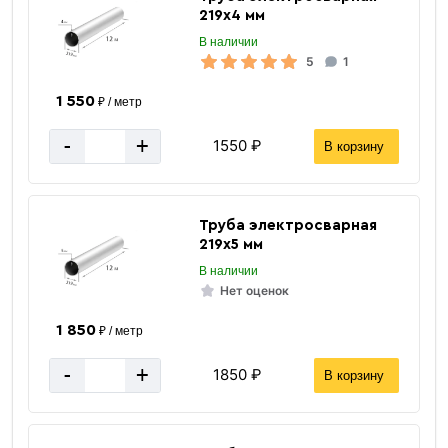
219х4 мм
Шовный
Способ изготовления
В наличии
за 1 штуку
Цена указана
5
1
1 550
₽ / метр
-
+
1550 ₽
В корзину
Труба электросварная
219х5 мм
В наличии
Нет оценок
1 850
₽ / метр
-
+
1850 ₽
В корзину