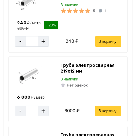
В наличии
5
1
240
₽ / метр
- 20%
300 ₽
-
+
240 ₽
В корзину
8
Дюйм
Труба электросварная
13.5 кг
Вес/шт
219х12 мм
219 мм
Размер
В наличии
Нет оценок
ГОСТ 17375-2001
Стандарт
Серый
Цвет
6 000
₽ / метр
Россия
Страна производства
-
+
6000 ₽
В корзину
Под приварку
Тип присоединения
Отводы
Тип фитинга
Сталь
Материал корпуса
Труба электросварная