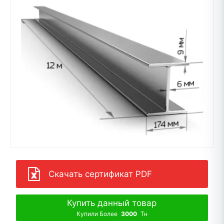
Скачать сертификат PDF
Купить данный товар
Купили Более
3000
Тн