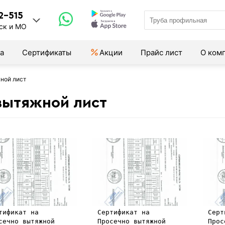
2-515
ск и МО
а
Сертификаты
Акции
Прайс лист
О ком
ной лист
вытяжной лист
тификат на
Сертификат на
Серт
сечно вытяжной
Просечно вытяжной
Прос