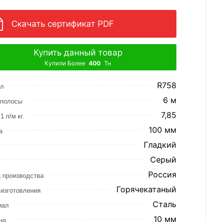
Скачать сертификат PDF
Купить данный товар
Купили Более
400
Тн
R758
ул
6 м
 полосы
7,85
1 п/м кг.
100 мм
а
Гладкий
Серый
Россия
 производства
Горячекатаный
изготовления
Сталь
иал
10 мм
на