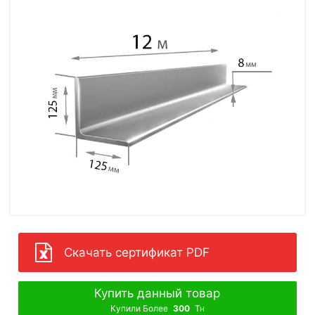
Скачать сертификат PDF
Купить данный товар
Купили Более
300
Тн