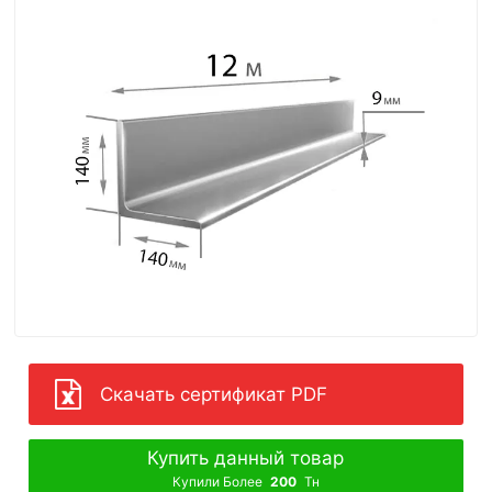
Скачать сертификат PDF
Купить данный товар
Купили Более
200
Тн