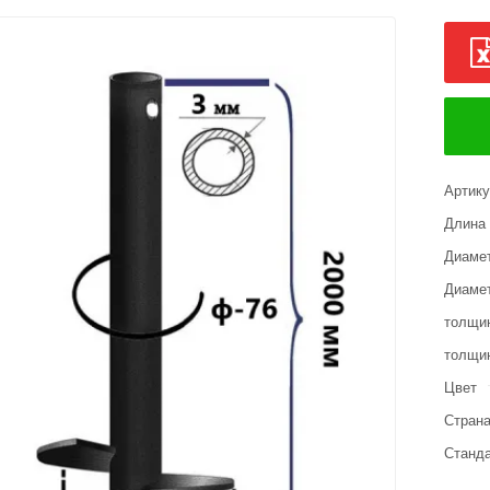
Артик
Длина
Диамет
Диамет
толщи
толщин
Цвет
Страна
Станд