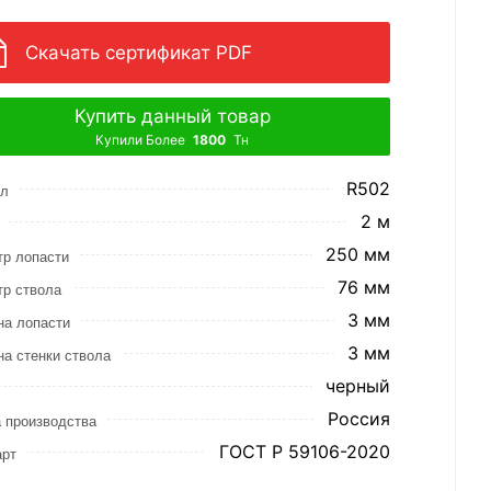
Скачать сертификат PDF
Купить данный товар
Купили Более
1800
Тн
R502
ул
2 м
250 мм
р лопасти
76 мм
р ствола
3 мм
на лопасти
3 мм
а стенки ствола
черный
Россия
 производства
ГОСТ Р 59106-2020
арт