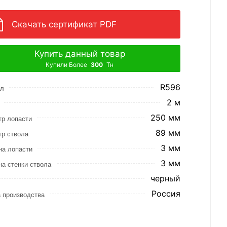
Скачать сертификат PDF
Купить данный товар
Купили Более
300
Тн
R596
ул
2 м
250 мм
р лопасти
89 мм
р ствола
3 мм
на лопасти
3 мм
а стенки ствола
черный
Россия
 производства