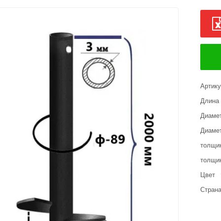
Артик
Длина
Диамет
Диамет
толщи
толщин
Цвет
Страна