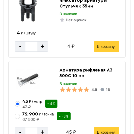
Фиксатор арматуры
Стульчик 35мм
В наличии
Нет оценок
4
₽ / штуку
-
+
4 ₽
В корзину
Арматура рифленая А3
500С 10 мм
В наличии
4.9
16
45
₽ / метр
- 4%
47 ₽
72 900
₽ / тонна
- -8%
67 500 ₽
-
+
45 ₽
В корзину