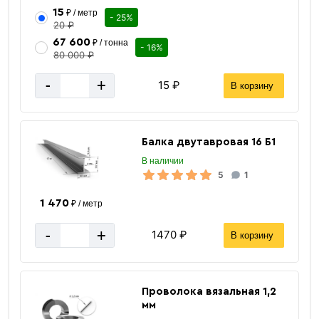
15
₽ / метр
- 25%
20 ₽
67 600
₽ / тонна
- 16%
80 000 ₽
-
+
15 ₽
В корзину
Балка двутавровая 16 Б1
В наличии
5
1
1 470
₽ / метр
-
+
1470 ₽
В корзину
2x6 м
Высота / Длина
4 мм
Толщина
100х100 мм
Размер ячеек
Проволока вязальная 1,2
ГОСТ 23279-82
Стандарт
мм