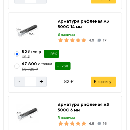
Арматура рифленая А3
500С 14 мм
В наличии
4.9
17
Сетка
82
₽ / метр
- -26%
65 ₽
сварная в картах
67 800
₽ / тонна
- -26%
53 720 ₽
-
+
82 ₽
В корзину
Арматура рифленая А3
500С 6 мм
В наличии
«В корзину»
4.9
16
«Быстрый заказ»