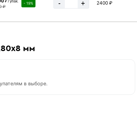
00
₽ / упак.
-
+
2400 ₽
- 19%
0 ₽
х80х8 мм
упателям в выборе.