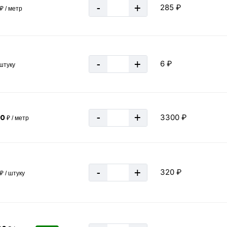
96 м
-
+
285 ₽
₽ / метр
≈ 16 шт
62.46 кг
-
+
6 ₽
 штуку
0.0625 тн
-
+
3300 ₽
00
₽ / метр
-
+
320 ₽
₽ / штуку