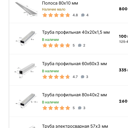
Тип сечения
Полоса 80х10 мм
800
Ширина
Наличие мало
4.8
4
Марка стали
Толщина стенки
Труба профильная 40х20х1,5 мм
Высота
100
В наличии
125 
Цвет
5
2
Тип производства
Страна производства
Труба профильная 60х60х3 мм
335
ГОСТ
В наличии
4.7
3
Цена указана
Труба профильная 80х40х2 мм
260
В наличии
Вес 1 метра
5
3
Вес погонного метра, тн
Труба электросварная 57х3 мм