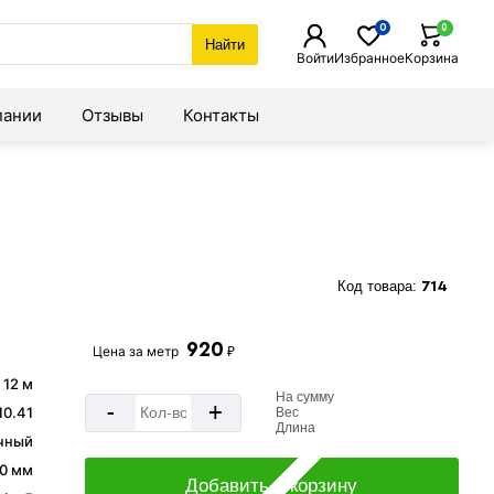
0
0
Найти
Войти
Избранное
Корзина
пании
Отзывы
Контакты
Код товара:
714
920
Цена за
метр
₽
- 12 м
На сумму
-
+
10.41
Вес
Длина
чный
0 мм
Добавить в корзину