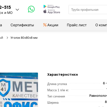
2-515
ск и МО
а
Сертификаты
Акции
Прайс лист
О ком
ый
Уголок 80х80х8 мм
Характеристики
6 
Длина уголка
Масса 1 п/м кг.
Равнополо
Тип сечения
8
Ширина