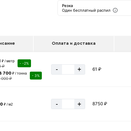
Резка
Один бесплатный распил
исание
Оплата и доставка
1
₽ / метр
- -2%
0 ₽
-
+
61 ₽
8 700
₽ / тонна
- 3%
1 000 ₽
-
+
8750 ₽
50
₽ / м2