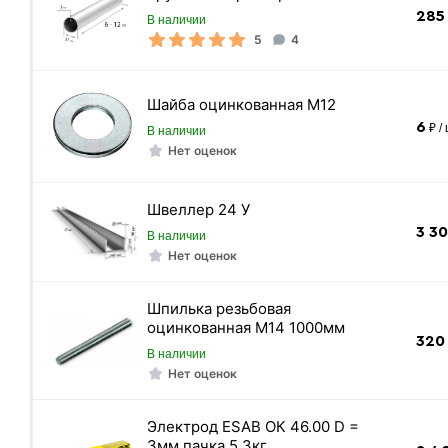
Метров в 1 тонне
285
В наличии
5
4
Количество штук в 1 тонне
Вес одной штуки (6 м) кг
Шайба оцинкованная М12
6
₽ /
Вес 6 метр, тн
В наличии
Нет оценок
Швеллер 24 У
3 3
В наличии
Нет оценок
Шпилька резьбовая
оцинкованная М14 1000мм
320
В наличии
Нет оценок
Электрод ESAB ОК 46.00 D =
3мм пачка 5,3кг