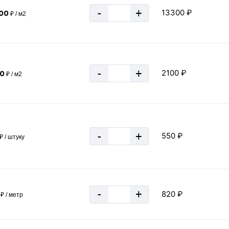
-
+
13300 ₽
300
₽ / м2
Уголок равнополочный
«В корзину»
«Быстрый
-
+
2100 ₽
00
₽ / м2
-
+
550 ₽
₽ / штуку
-
+
820 ₽
₽ / метр
6 - 12 м
10.41