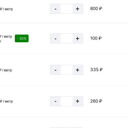
Равнополочный
-
+
800 ₽
80 мм
₽ / метр
Ст3пс/сп5
8 мм
80 мм
₽ / метр
-
+
100 ₽
- 20%
₽
Серый
Горячекатаный
Россия
-
+
335 ₽
₽ / метр
ГОСТ 8509-93
за 1 метр
-
+
260 ₽
₽ / метр
10.41 кг
0.01041 тн