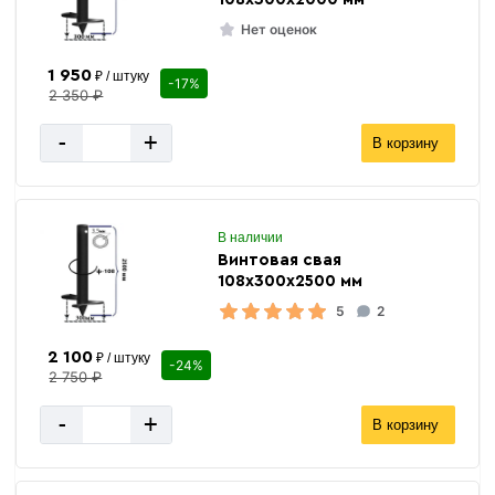
Нет оценок
1 950
₽ / штуку
-17%
2 350 ₽
-
+
В корзину
В наличии
Винтовая свая
108х300х2500 мм
5
2
2 100
₽ / штуку
-24%
2 750 ₽
-
+
В корзину