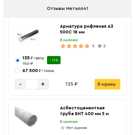
Отзывы Металл41
Арматура рифленая А3
500С 18 мм
В наличии
5
2
135
₽ / метр
- 11%
152 ₽
67 500
₽ / тонна
-
+
135 ₽
В корзину
Асбестоцементная
труба БНТ 400 мм 5 м
В наличии
Нет оценок