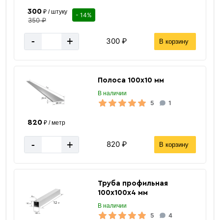
Россия
Страна производства
300
₽ / штуку
- 14%
350 ₽
4 мм
Толщина сваи
черный
Цвет
-
+
300 ₽
В корзину
ГОСТ Р 59106-2020
Стандарт
127 м
Метров в 1 тонне
Полоса 100х10 мм
≈ 63 шт
Количество штук в 1 тонне
В наличии
15.8 кг
Вес одной штуки (2 м)
5
1
за 1 штуку
Цена указана
820
₽ / метр
-
+
820 ₽
В корзину
Труба профильная
100х100х4 мм
В наличии
5
4