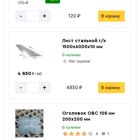
«В корзину»
170 ₽
«Быстрый заказ»
-
+
120 ₽
В корзину
Лист стальной г/к
1500х6000х10 мм
В наличии
Нет оценок
4 850
₽ / м2
-
+
4850 ₽
В корзину
Оголовок ОВС 108 мм
2 м
Длина
200х200 мм
300 мм
Диаметр лопасти
В наличии
4
1
108 мм
Диаметр ствола