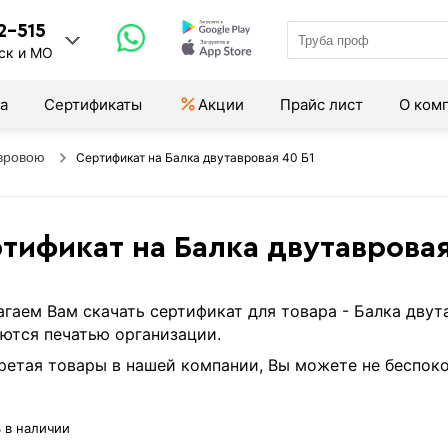
2-515
ск и МО
а
Сертификаты
Акции
Прайс лист
О ком
вровою
Сертификат на Балка двутавровая 40 Б1
тификат на Балка двутавровая
гаем Вам скачать сертификат для товара - Балка дву
ются печатью организации.
етая товары в нашей компании, Вы можете не беспоко
 в наличии