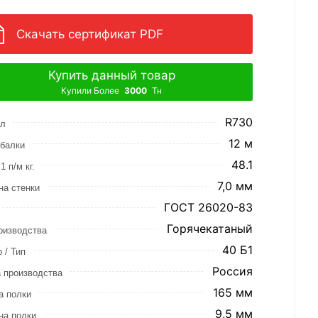
Скачать сертификат PDF
Купить данный товар
Купили Более
3000
Тн
R730
ул
12 м
балки
48.1
1 п/м кг.
7,0 мм
а стенки
ГОСТ 26020-83
Горячекатаный
оизводства
40 Б1
 / Тип
Россия
 производства
165 мм
а полки
9,5 мм
на полки