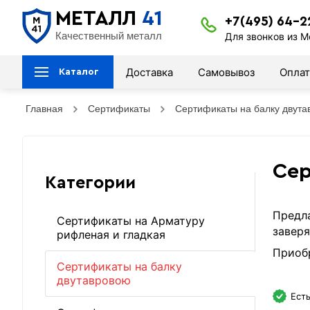
МЕТАЛЛ
41
+7(495) 64-2
Качественный металл
Для звонков из М
Доставка
Самовывоз
Оплат
Каталог
Главная
Сертификаты
Сертификаты на балку двута
Сер
Категории
Предла
Сертификаты на Арматуру
заверя
рифленая и гладкая
Приобр
Сертификаты на балку
двутавровою
Есть