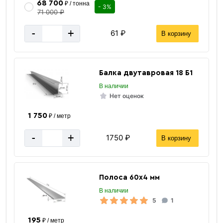
68 700
₽ / тонна
- 3%
71 000 ₽
«В корзину»
-
+
61 ₽
В корзину
«Быстрый заказ»
Балка двутавровая 18 Б1
В наличии
Нет оценок
1 750
₽ / метр
-
+
1750 ₽
В корзину
Полоса 60х4 мм
В наличии
5
1
2x3 м
Высота / Длина
195
₽ / метр