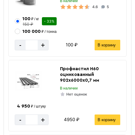
В наличии
4.6
5
100
₽ / кг
- 33%
150 ₽
100 000
₽ / тонна
-
+
100 ₽
В корзину
Профнастил Н60
оцинкованный
902х6000х0,7 мм
В наличии
Нет оценок
4 950
₽ / штуку
-
+
4950 ₽
В корзину