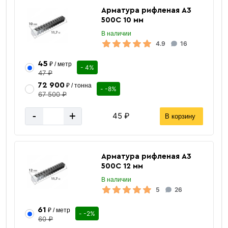
Арматура рифленая А3
500С 10 мм
В наличии
4.9
16
45
₽ / метр
- 4%
47 ₽
72 900
₽ / тонна
- -8%
67 500 ₽
-
+
45 ₽
В корзину
Сетка
сварная в картах
Арматура рифленая А3
500С 12 мм
В наличии
5
26
61
₽ / метр
- -2%
60 ₽