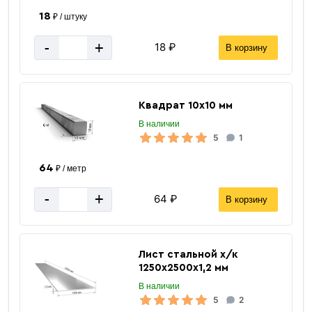
18
₽ / штуку
-
+
18 ₽
В корзину
Квадрат 10х10 мм
В наличии
5
1
64
₽ / метр
6 м
Длина трубы
-
+
64 ₽
В корзину
3.25
Масса 1 п/м кг.
60 мм
Ширина
Прямоугольная
Сечение
Лист стальной х/к
ГОСТ 8645-68
Стандарт
1250х2500х1,2 мм
В наличии
30 мм
Высота
5
2
Серый
Цвет