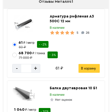
Отзывы Металл41
Арматура рифленая А3
500С 12 мм
В наличии
5
26
61
₽ / метр
- -2%
60 ₽
68 700
₽ / тонна
- 3%
71 000 ₽
-
+
61 ₽
В корзину
Балка двутавровая 10 Б1
В наличии
Нет оценок
1 040
₽ / метр
- 10%