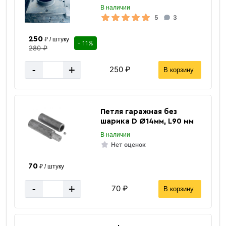
Вес 6 метр, тн
0.0195 тн
В наличии
5
3
250
₽ / штуку
- 11%
280 ₽
-
+
250 ₽
В корзину
Петля гаражная без
шарика D Ø14мм, L90 мм
В наличии
Нет оценок
70
₽ / штуку
-
+
70 ₽
В корзину